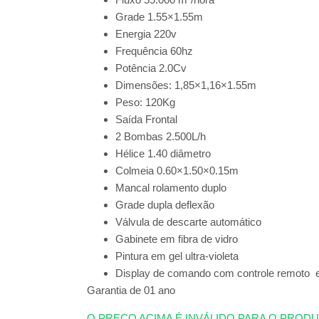
Grade 1.55×1.55m
Energia 220v
Frequência 60hz
Potência 2.0Cv
Dimensões: 1,85×1,16×1.55m
Peso: 120Kg
Saída Frontal
2 Bombas 2.500L/h
Hélice 1.40 diâmetro
Colmeia 0.60×1.50×0.15m
Mancal rolamento duplo
Grade dupla deflexão
Válvula de descarte automático
Gabinete em fibra de vidro
Pintura em gel ultra-violeta
Display de comando com controle remoto 
Garantia de 01 ano
O PREÇO ACIMA É INVÁLIDO PARA O PROD