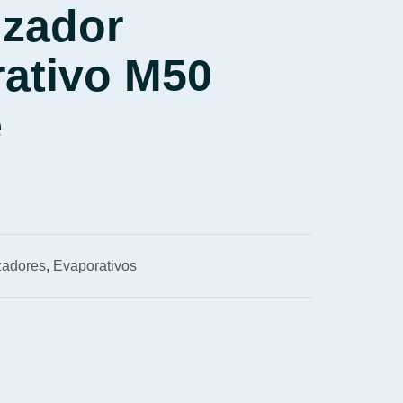
izador
ativo M50
e
zadores
,
Evaporativos