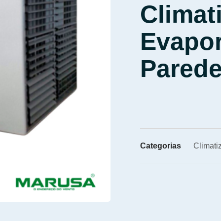
Climat
Evapor
Pared
Categorias
Climati