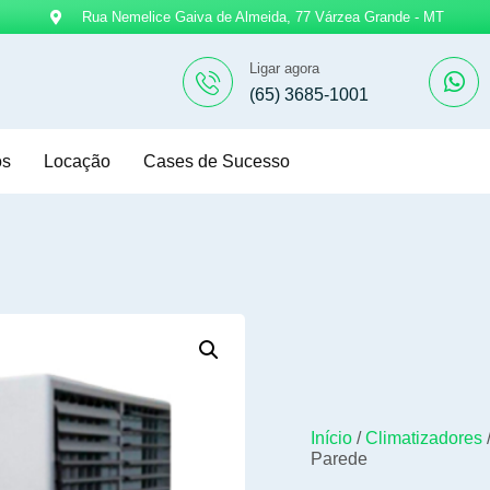
Rua Nemelice Gaiva de Almeida, 77 Várzea Grande - MT
Ligar agora
(65) 3685-1001
os
Locação
Cases de Sucesso
Início
/
Climatizadores
Parede