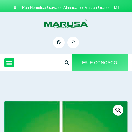
Rua Nemelice Gaiva de Almeida, 77 Várzea Grande - MT
FALE CONOSCO