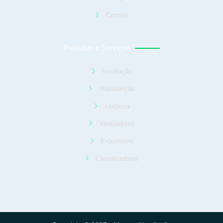
Contato
Produtos e Serviços
Instalação
Manutenção
Limpeza
Ventiladores
Exaustores
Climatizadores