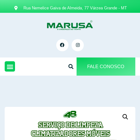
Rua Nemelice Gaiva de Almeida, 77 Várzea Grande - MT
FALE CONOSCO