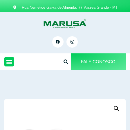
Rua Nemelice Gaiva de Almeida, 77 Várzea Grande - MT
FALE CONOSCO