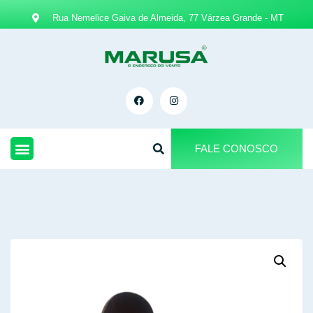
Rua Nemelice Gaiva de Almeida, 77 Várzea Grande - MT
FALE CONOSCO